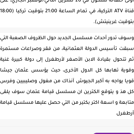
أولى حلقاته ستكون في 20 تشرين الثاني/نوفمبر الجاري، على
قناة ATV التركية، في تمام الساعة 21:00 بتوقيت تركيا (18:00
قيت غرينيتش).
ف تدور أحداث مسلسل الجديد حول الظروف الصعبة التي
ت تأسيس الدولة العثمانية، من فقر وصراعات مستمرة
تتحول بقيادة الابن الأصغر لأرطغرل إلى دولة كبيرة غنية
وية تهابها كل الدول الأخرى، حيث يؤسس عثمان جيشا
ا يواجه به أكبر الجيوش آنذاك من مغول وصليبيين وفرس
هذ و يتوقع الكترين ان مسلسل قيامة عتمان سوف يلقى
بعة و اسعة اكتر بكتير من التي حصل عليها مسلسل قيامة
طغرل