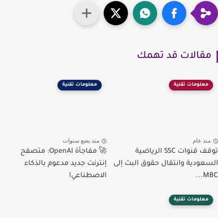
قالات قد تهمك
معلومات تقنية
معلومات تقنية
نذ عام
منذ بضع سنوات
توقف قنوات SSC الرياضية
🚀 مفاجأة OpenAI: متصفح
عودية وانتقال حقوق البث إلى
إنترنت جديد مدعوم بالذكاء
MB
الاصطناعي!
معلومات تقنية