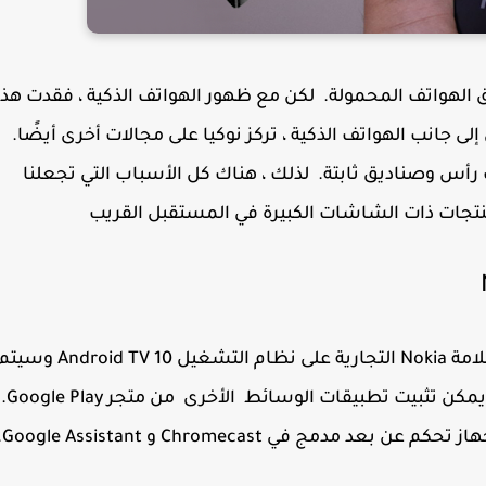
 الهواتف المحمولة. لكن مع ظهور الهواتف الذكية ، فقدت هذ
ى جانب الهواتف الذكية ، تركز نوكيا على مجالات أخرى أيضًا.
ون وسماعات رأس وصناديق ثابتة. لذلك ، هناك كل الأسباب التي تجعلنا
لمنتجات ذات الشاشات الكبيرة في المستقبل القريب
يعمل جهاز الوسائط المتدفقة الجديد الذي يحمل علامة Nokia التجارية على نظام التشغيل Android TV 10 و
تثبيته مسبقًا مع Netflix و Amazon Prime Video. يمكن تثبيت تطبي
كم عن بعد مدمج في Chromecast و Google Assistant.