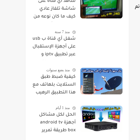
شاهد اي قناة على
وأفريقيا. المنتج الأول للشركة هو جهاز فك التشفير يسمى Streaming Box 8000. تم
شاشة تلفاز عادي
كيف ما كان نوعه من
هاتفك مباشرة عبر
منذ 7 سنة
تقنية dlna
شغل أي قناة ب usb
على أجهزة الإستقبال
عبر تطبيق iptv و
لحصول على ملف
منذ بضع سنوات
iptv مجانا
كيفية ضبط طبق
الستلايت بلهاتف مع
هذا التطبيق الرهيب
ولإحترافي
منذ 1 أيام
الحل لكل مشاكل
أجهزة android tv
box طريقة تمرير
flach او rom جديد