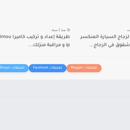
ت
منذ 2 سنة
جاج السيارة المنكسر
طريقة إعداد و تركيب كاميرا imou
وق في الزجاج...
ip و مراقبة منزلك...