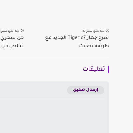
منذ بضع سنوات
منذ بضع سنوا
شرح جهاز Tiger c7 الجديد مع
حل سحري لز
طريقة تحديت
تخلص من شق
تعليقات
إرسال تعليق