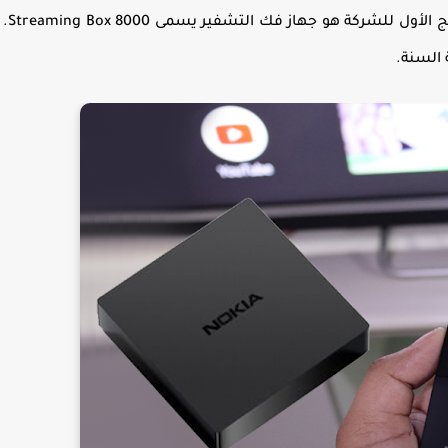
الراديو DAB + في أوروبا والشرق الأوسط 