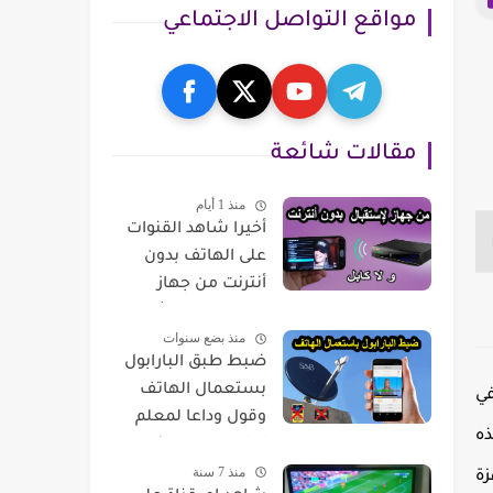
مواقع التواصل الاجتماعي
مقالات شائعة
منذ 1 أيام
أخيرا شاهد القنوات
على الهاتف بدون
أنترنت من جهاز
لإستقبال مباشرة
منذ بضع سنوات
مع هذا تطبيق
ضبط طبق البارابول
بستعمال الهاتف
 في
وقول وداعا لمعلم
StreamVie أصبحت هذه
البارابول مع هذا
منذ 7 سنة
تطبيق
زة