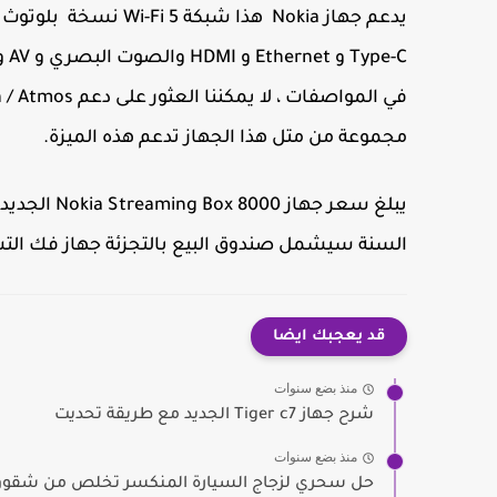
يدعم جهاز
Nokia
Type-C و Ethernet و HDMI والصوت البصري و AV و DC مدخل الطاقة. ذلك ، يدعم جهاز
مجموعة من متل هذا الجهاز تدعم هذه الميزة.
السنة سيشمل صندوق البيع بالتجزئة جهاز فك التشف
قد يعجبك ايضا
منذ بضع سنوات
شرح جهاز Tiger c7 الجديد مع طريقة تحديت
منذ بضع سنوات
حل سحري لزجاج السيارة المنكسر تخلص من شقوق ف