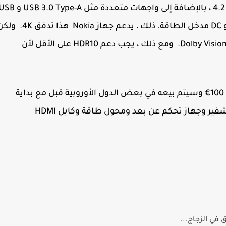
هذا شبكة Wi-Fi 5 نسخة بلوتوث 4.2 ، بالإضافة إلى واجهات متعددة مثل  3.0 Type-A
Nokia
هذا تدفق 4K. ول
في المواصفات ، لا يمكننا العثور على دعم Dolby Vision / Atmos. ومع ذلك ، يجب دعم HDR10 على الأقل لأن
يبلغ سعر جهاز Nokia Streaming Box 8000 الجديد 100€ وسيتم بيعه في بعض الدول الأوروبية قبل مع بداية
ير وجهاز تحكم عن بعد ومحول طاقة وكابل HDMI
ي الزجاج...